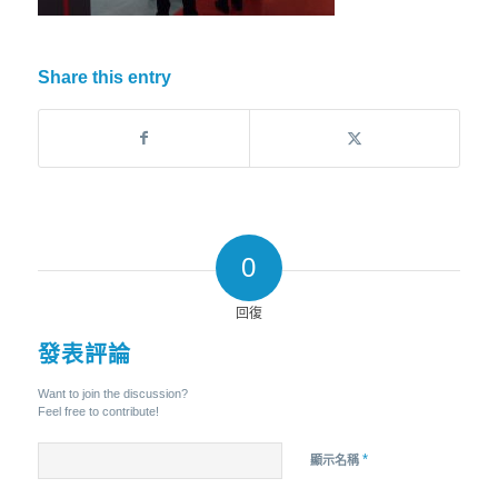
Share this entry
0
回復
發表評論
Want to join the discussion?
Feel free to contribute!
*
顯示名稱