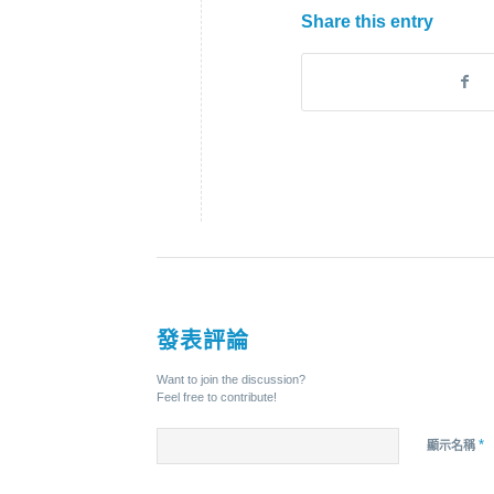
Share this entry
發表評論
Want to join the discussion?
Feel free to contribute!
*
顯示名稱