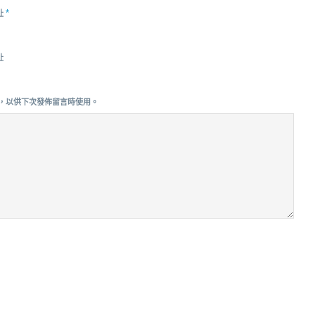
*
址
址
，以供下次發佈留言時使用。