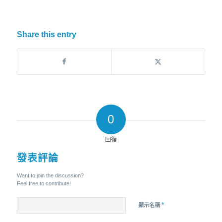
Share this entry
0
回復
發表評論
Want to join the discussion?
Feel free to contribute!
*
顯示名稱