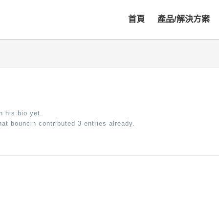
首頁
產品/解決方案
n his bio yet.
that
bouncin
contributed 3 entries already.