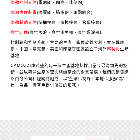
氣動控制元件
(電磁閥、閥島、比例閥)
氣源處理裝置
(調壓閥、過濾器、兩點組合)
氣動輔助元件
(快插接頭、快擰接頭、管道接頭)
真空元件
(真空吸盤、真空產生器、真空過濾器)
控制箱和控制系統。主要的生產工廠位於義大利，並在俄羅
斯、中國、烏克蘭、美國和印度等國家設立了海外
客製化
生產
基地。
CAMOZZI康茂盛的每一個生產基地都採用當今最為領先的技
術，並以精益生產的理念組織高效的企業架構。我們的銷售網
絡由分公司和經銷商組成，以“全球化視野、本地化服務”為宗
旨，為每一個客戶提供優質的服務。