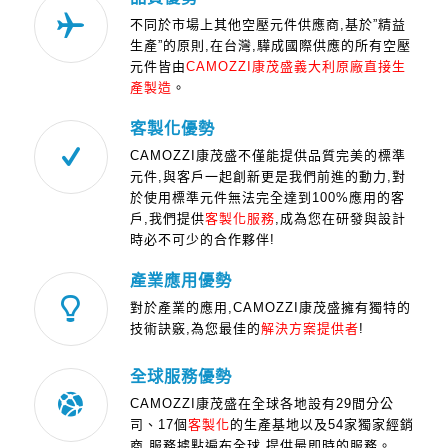
不同於市場上其他空壓元件供應商,基於”精益
生產”的原則,在台灣,驊成國際供應的所有空壓
元件皆由
CAMOZZI康茂盛
義大利原廠直接生
產製造
。
客製化優勢
CAMOZZI康茂盛不僅能提供品質完美的標準
元件,與客戶一起創新更是我們前進的動力,對
於使用標準元件無法完全達到100%應用的客
戶,我們提供
客製化服務
,成為您在研發與設計
時必不可少的合作夥伴!
產業應用優勢
對於產業的應用,CAMOZZI康茂盛擁有獨特的
技術訣竅,為您最佳的
解決方案提供者
!
全球服務優勢
CAMOZZI康茂盛在全球各地設有29間分公
司、17個
客製化
的生產基地以及54家獨家經銷
商,服務據點遍布全球,提供最即時的服務。