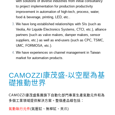
with solutions of diverse industries from initial consultancy
to project implementation for production productivity
improvement in automation of high-tech, process, water,
food & beverage, printing, LED, etc..
We have long established relationships with SIs (such as
Veolia, Air Liquide Electronics Systems, CTCI, etc.), alliance
partners (such as valve makers, damper makers, sensor
suppliers, etc.) as well as end-users (such as CPC, TSMC,
UMC, FORMOSA, etc.).
We have experiences on channel management in Taiwan
market for automation products.
CAMOZZI康茂盛-以空壓為基
礎推動世界
CAMOZZI康茂盛集團旗下自動化部門專業生產氣動元件和為
多個工業領域提供解決方案。整個產品線包括：
氣動執行元件
(氣壓缸、無桿缸、夾爪)