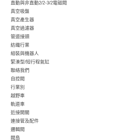
直動與非直動2/2-3/2電磁閥
真空吸盤
真空產生器
真空過濾器
管道接頭
紡織行業
組裝與機器人
緊湊型/短行程氣缸
聯絡我們
自控閥
行業別
越野車
軌道車
近接開關
連接管及配件
邏輯閥
閥島