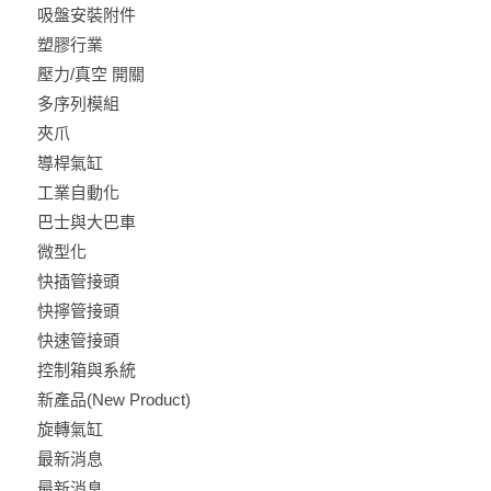
吸盤安裝附件
塑膠行業
壓力/真空 開關
多序列模組
夾爪
導桿氣缸
工業自動化
巴士與大巴車
微型化
快插管接頭
快擰管接頭
快速管接頭
控制箱與系統
新產品(New Product)
旋轉氣缸
最新消息
最新消息