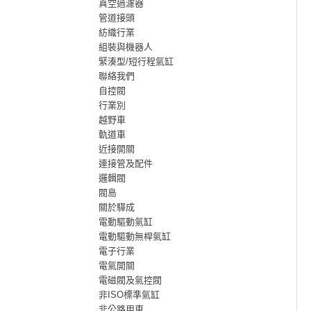
真空過濾器
管道接頭
紡織行業
組裝與機器人
緊湊型/短行程氣缸
聯絡我們
自控閥
行業別
越野車
軌道車
近接開關
連接管及配件
邏輯閥
閥島
關於驊成
電動驅動氣缸
電動驅動無桿氣缸
電子行業
電氣開關
電磁閥及氣控閥
非ISO標準氣缸
非公路用車