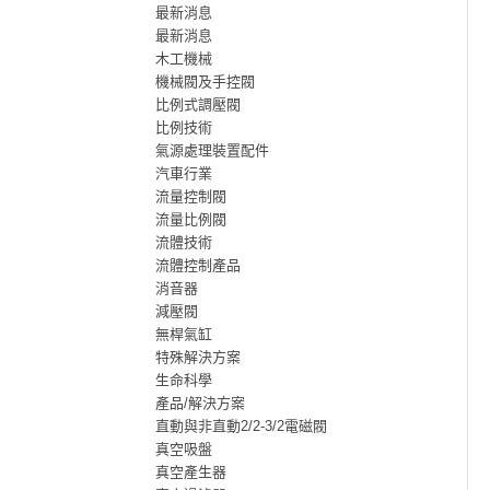
最新消息
最新消息
木工機械
機械閥及手控閥
比例式調壓閥
比例技術
氣源處理裝置配件
汽車行業
流量控制閥
流量比例閥
流體技術
流體控制產品
消音器
減壓閥
無桿氣缸
特殊解決方案
生命科學
產品/解決方案
直動與非直動2/2-3/2電磁閥
真空吸盤
真空產生器