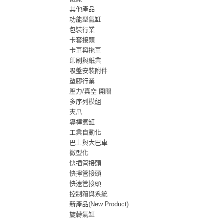
其他產品
功能型氣缸
包裝行業
卡套接頭
卡車與拖車
印刷與紙業
吸盤安裝附件
塑膠行業
壓力/真空 開關
多序列模組
夾爪
導桿氣缸
工業自動化
巴士與大巴車
微型化
快插管接頭
快擰管接頭
快速管接頭
控制箱與系統
新產品(New Product)
旋轉氣缸