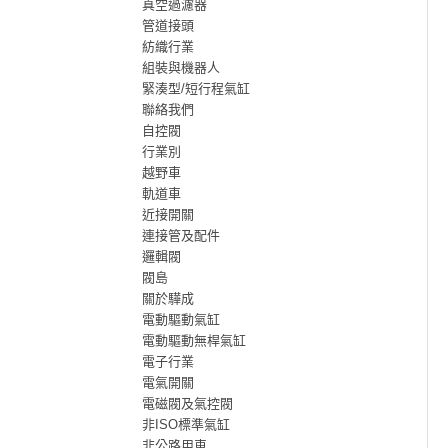
真空過濾器
管道接頭
紡織行業
組裝與機器人
緊湊型/短行程氣缸
聯絡我們
自控閥
行業別
越野車
軌道車
近接開關
連接管及配件
邏輯閥
閥島
關於驊成
電動驅動氣缸
電動驅動無桿氣缸
電子行業
電氣開關
電磁閥及氣控閥
非ISO標準氣缸
非公路用車