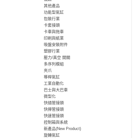
其他產品
功能型氣缸
包裝行業
卡套接頭
卡車與拖車
印刷與紙業
吸盤安裝附件
塑膠行業
壓力/真空 開關
多序列模組
夾爪
導桿氣缸
工業自動化
巴士與大巴車
微型化
快插管接頭
快擰管接頭
快速管接頭
控制箱與系統
新產品(New Product)
旋轉氣缸