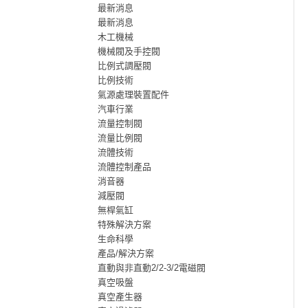
最新消息
最新消息
木工機械
機械閥及手控閥
比例式調壓閥
比例技術
氣源處理裝置配件
汽車行業
流量控制閥
流量比例閥
流體技術
流體控制產品
消音器
減壓閥
無桿氣缸
特殊解決方案
生命科學
產品/解決方案
直動與非直動2/2-3/2電磁閥
真空吸盤
真空產生器