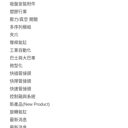
吸盤安裝附件
塑膠行業
壓力/真空 開關
多序列模組
夾爪
導桿氣缸
工業自動化
巴士與大巴車
微型化
快插管接頭
快擰管接頭
快速管接頭
控制箱與系統
新產品(New Product)
旋轉氣缸
最新消息
最新消息