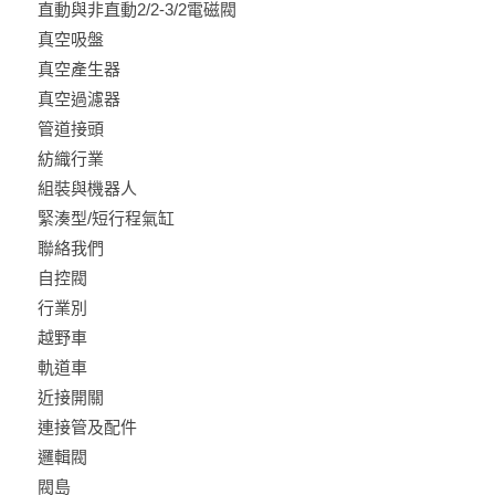
直動與非直動2/2-3/2電磁閥
真空吸盤
真空產生器
真空過濾器
管道接頭
紡織行業
組裝與機器人
緊湊型/短行程氣缸
聯絡我們
自控閥
行業別
越野車
軌道車
近接開關
連接管及配件
邏輯閥
閥島