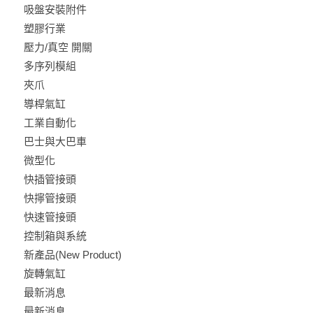
吸盤安裝附件
塑膠行業
壓力/真空 開關
多序列模組
夾爪
導桿氣缸
工業自動化
巴士與大巴車
微型化
快插管接頭
快擰管接頭
快速管接頭
控制箱與系統
新產品(New Product)
旋轉氣缸
最新消息
最新消息