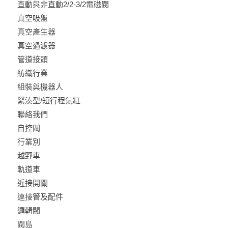
直動與非直動2/2-3/2電磁閥
真空吸盤
真空產生器
真空過濾器
管道接頭
紡織行業
組裝與機器人
緊湊型/短行程氣缸
聯絡我們
自控閥
行業別
越野車
軌道車
近接開關
連接管及配件
邏輯閥
閥島