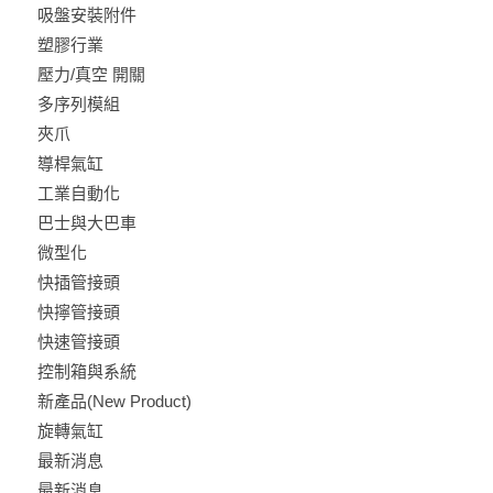
吸盤安裝附件
塑膠行業
壓力/真空 開關
多序列模組
夾爪
導桿氣缸
工業自動化
巴士與大巴車
微型化
快插管接頭
快擰管接頭
快速管接頭
控制箱與系統
新產品(New Product)
旋轉氣缸
最新消息
最新消息