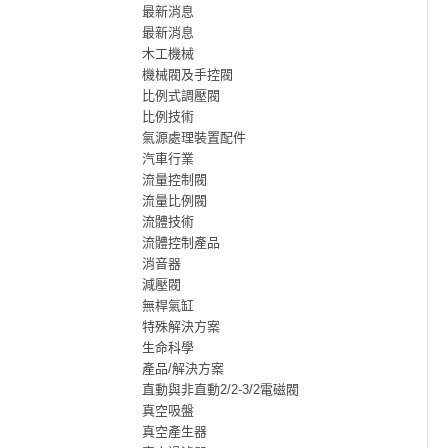
最新消息
最新消息
木工機械
機械閥及手控閥
比例式調壓閥
比例技術
氣源處理裝置配件
汽車行業
流量控制閥
流量比例閥
流體技術
流體控制產品
消音器
減壓閥
無桿氣缸
特殊解決方案
生命科學
產品/解決方案
直動與非直動2/2-3/2電磁閥
真空吸盤
真空產生器