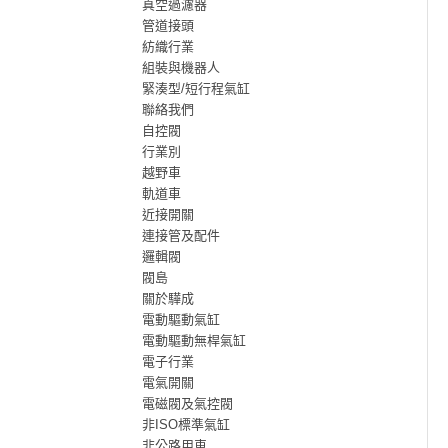
真空過濾器
管道接頭
紡織行業
組裝與機器人
緊湊型/短行程氣缸
聯絡我們
自控閥
行業別
越野車
軌道車
近接開關
連接管及配件
邏輯閥
閥島
關於驊成
電動驅動氣缸
電動驅動無桿氣缸
電子行業
電氣開關
電磁閥及氣控閥
非ISO標準氣缸
非公路用車