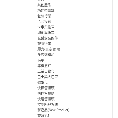
其他產品
功能型氣缸
包裝行業
卡套接頭
卡車與拖車
印刷與紙業
吸盤安裝附件
塑膠行業
壓力/真空 開關
多序列模組
夾爪
導桿氣缸
工業自動化
巴士與大巴車
微型化
快插管接頭
快擰管接頭
快速管接頭
控制箱與系統
新產品(New Product)
旋轉氣缸