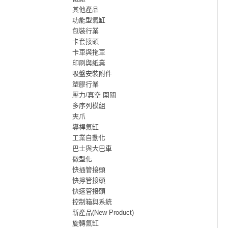
其他產品
功能型氣缸
包裝行業
卡套接頭
卡車與拖車
印刷與紙業
吸盤安裝附件
塑膠行業
壓力/真空 開關
多序列模組
夾爪
導桿氣缸
工業自動化
巴士與大巴車
微型化
快插管接頭
快擰管接頭
快速管接頭
控制箱與系統
新產品(New Product)
旋轉氣缸