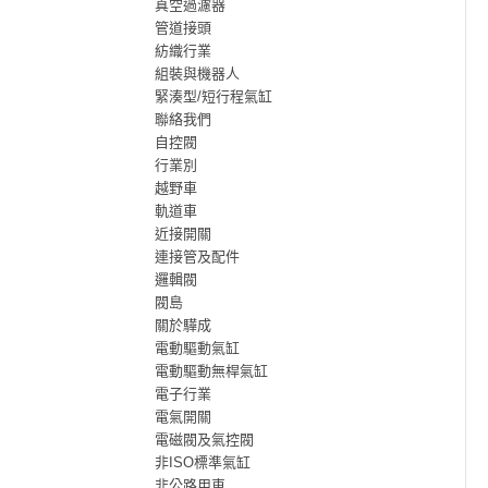
真空過濾器
管道接頭
紡織行業
組裝與機器人
緊湊型/短行程氣缸
聯絡我們
自控閥
行業別
越野車
軌道車
近接開關
連接管及配件
邏輯閥
閥島
關於驊成
電動驅動氣缸
電動驅動無桿氣缸
電子行業
電氣開關
電磁閥及氣控閥
非ISO標準氣缸
非公路用車