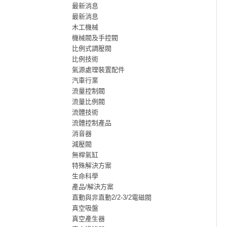
最新消息
最新消息
木工機械
機械閥及手控閥
比例式調壓閥
比例技術
氣源處理裝置配件
汽車行業
流量控制閥
流量比例閥
流體技術
流體控制產品
消音器
減壓閥
無桿氣缸
特殊解決方案
生命科學
產品/解決方案
直動與非直動2/2-3/2電磁閥
真空吸盤
真空產生器