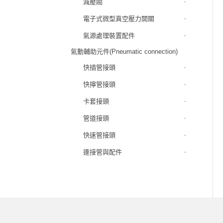
減壓閥
電子式微型真空壓力開關
氣源處理裝置配件
氣動輔助元件(Pneumatic connection)
快插管接頭
快擰管接頭
卡套接頭
管道接頭
快速管接頭
連接管與配件