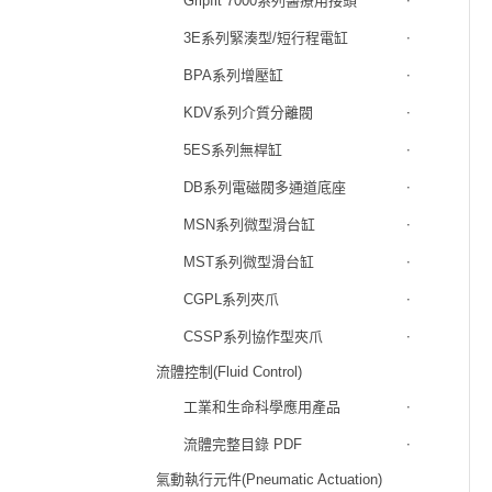
Gripfit 7000系列醫療用接頭
3E系列緊湊型/短行程電缸
BPA系列增壓缸
KDV系列介質分離閥
5ES系列無桿缸
DB系列電磁閥多通道底座
MSN系列微型滑台缸
MST系列微型滑台缸
CGPL系列夾爪
CSSP系列協作型夾爪
流體控制(Fluid Control)
工業和生命科學應用產品
流體完整目錄 PDF
氣動執行元件(Pneumatic Actuation)