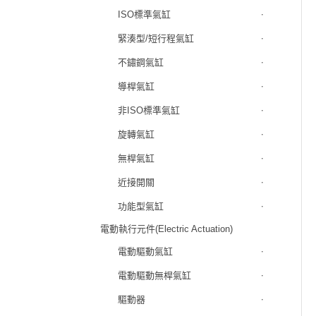
ISO標準氣缸
緊湊型/短行程氣缸
不鏽鋼氣缸
導桿氣缸
非ISO標準氣缸
旋轉氣缸
無桿氣缸
近接開關
功能型氣缸
電動執行元件(Electric Actuation)
電動驅動氣缸
電動驅動無桿氣缸
驅動器