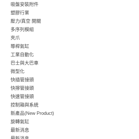
吸盤安裝附件
塑膠行業
壓力/真空 開關
多序列模組
夾爪
導桿氣缸
工業自動化
巴士與大巴車
微型化
快插管接頭
快擰管接頭
快速管接頭
控制箱與系統
新產品(New Product)
旋轉氣缸
最新消息
最新消息