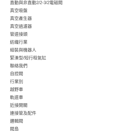
直動與非直動2/2-3/2電磁閥
真空吸盤
真空產生器
真空過濾器
管道接頭
紡織行業
組裝與機器人
緊湊型/短行程氣缸
聯絡我們
自控閥
行業別
越野車
軌道車
近接開關
連接管及配件
邏輯閥
閥島