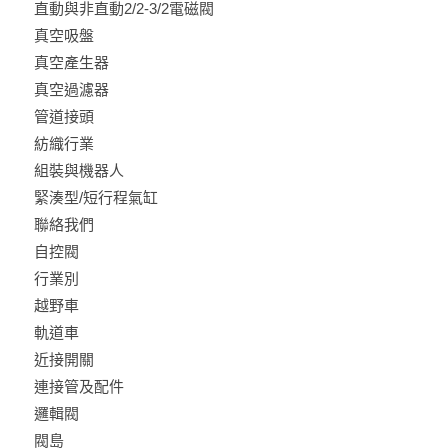
直動與非直動2/2-3/2電磁閥
真空吸盤
真空產生器
真空過濾器
管道接頭
紡織行業
組裝與機器人
緊湊型/短行程氣缸
聯絡我們
自控閥
行業別
越野車
軌道車
近接開關
連接管及配件
邏輯閥
閥島