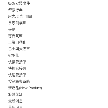
吸盤安裝附件
塑膠行業
壓力/真空 開關
多序列模組
夾爪
導桿氣缸
工業自動化
巴士與大巴車
微型化
快插管接頭
快擰管接頭
快速管接頭
控制箱與系統
新產品(New Product)
旋轉氣缸
最新消息
最新消息