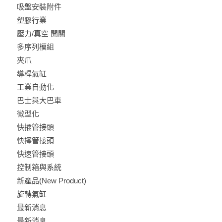
吸盤安裝附件
塑膠行業
壓力/真空 開關
多序列模組
夾爪
導桿氣缸
工業自動化
巴士與大巴車
微型化
快插管接頭
快擰管接頭
快速管接頭
控制箱與系統
新產品(New Product)
旋轉氣缸
最新消息
最新消息