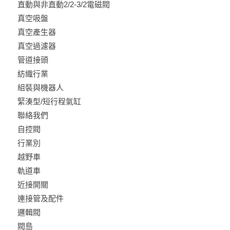
直動與非直動2/2-3/2電磁閥
真空吸盤
真空產生器
真空過濾器
管道接頭
紡織行業
組裝與機器人
緊湊型/短行程氣缸
聯絡我們
自控閥
行業別
越野車
軌道車
近接開關
連接管及配件
邏輯閥
閥島