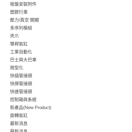
吸盤安裝附件
塑膠行業
壓力/真空 開關
多序列模組
夾爪
導桿氣缸
工業自動化
巴士與大巴車
微型化
快插管接頭
快擰管接頭
快速管接頭
控制箱與系統
新產品(New Product)
旋轉氣缸
最新消息
最新消息