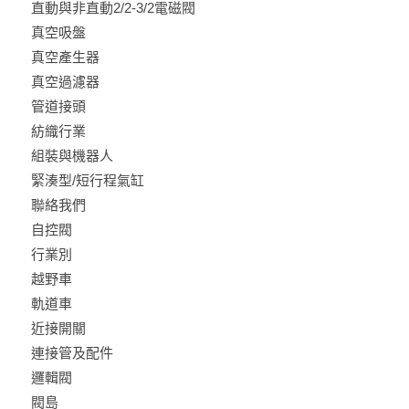
直動與非直動2/2-3/2電磁閥
真空吸盤
真空產生器
真空過濾器
管道接頭
紡織行業
組裝與機器人
緊湊型/短行程氣缸
聯絡我們
自控閥
行業別
越野車
軌道車
近接開關
連接管及配件
邏輯閥
閥島