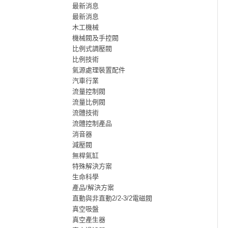
最新消息
最新消息
木工機械
機械閥及手控閥
比例式調壓閥
比例技術
氣源處理裝置配件
汽車行業
流量控制閥
流量比例閥
流體技術
流體控制產品
消音器
減壓閥
無桿氣缸
特殊解決方案
生命科學
產品/解決方案
直動與非直動2/2-3/2電磁閥
真空吸盤
真空產生器