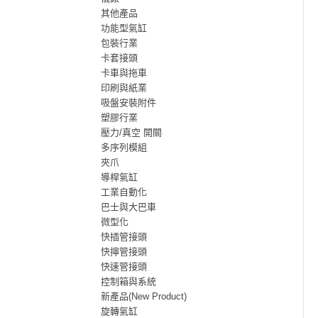
其他產品
功能型氣缸
包裝行業
卡套接頭
卡車與拖車
印刷與紙業
吸盤安裝附件
塑膠行業
壓力/真空 開關
多序列模組
夾爪
導桿氣缸
工業自動化
巴士與大巴車
微型化
快插管接頭
快擰管接頭
快速管接頭
控制箱與系統
新產品(New Product)
旋轉氣缸