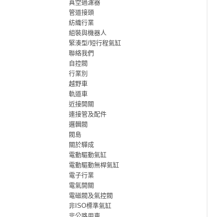
真空過濾器
管道接頭
紡織行業
組裝與機器人
緊湊型/短行程氣缸
聯絡我們
自控閥
行業別
越野車
軌道車
近接開關
連接管及配件
邏輯閥
閥島
關於驊成
電動驅動氣缸
電動驅動無桿氣缸
電子行業
電氣開關
電磁閥及氣控閥
非ISO標準氣缸
非公路用車