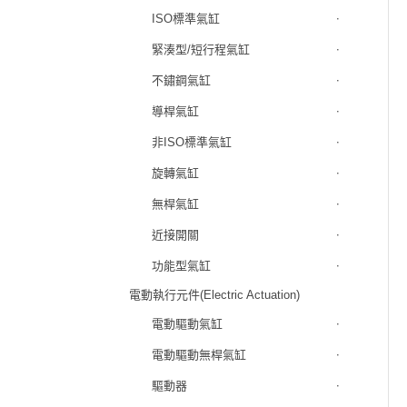
ISO標準氣缸
緊湊型/短行程氣缸
不鏽鋼氣缸
導桿氣缸
非ISO標準氣缸
旋轉氣缸
無桿氣缸
近接開關
功能型氣缸
電動執行元件(Electric Actuation)
電動驅動氣缸
電動驅動無桿氣缸
驅動器