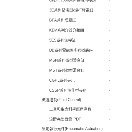
Gripfit 7000系列醫療用接頭
3E系列緊湊型/短行程電缸
BPA系列增壓缸
KDV系列介質分離閥
5ES系列無桿缸
DB系列電磁閥多通道底座
MSN系列微型滑台缸
MST系列微型滑台缸
CGPL系列夾爪
CSSP系列協作型夾爪
流體控制(Fluid Control)
工業和生命科學應用產品
流體完整目錄 PDF
氣動執行元件(Pneumatic Actuation)