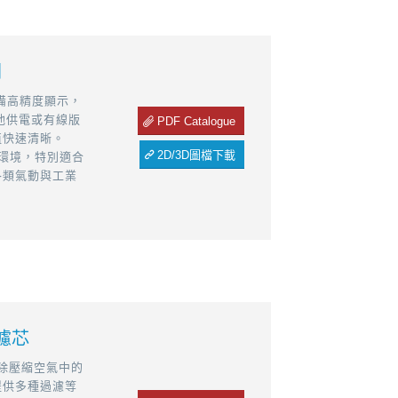
關
表具備高精度顯示，
電池供電或有線版
PDF Catalogue
值快速清晰。
2D/3D圖檔下載
氣環境，特別適合
各類氣動與工業
濾芯
去除壓縮空氣中的
提供多種過濾等