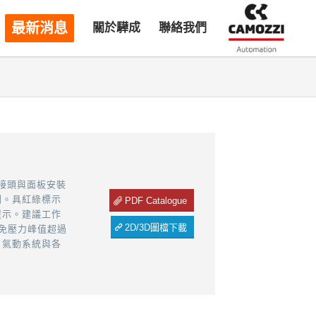
最新消息
關於驊成
聯絡我們
向接頭與面板安裝
測。具紅綠標示
PDF Catalogue
提示。建議工作
2D/3D圖檔下載
避免壓力峰值超過
、氣動系統與各