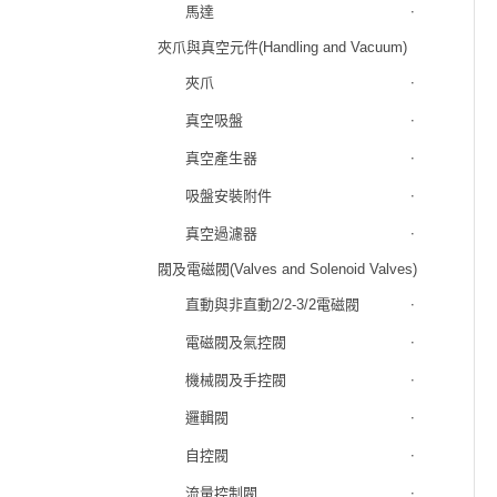
馬達
夾爪與真空元件(Handling and Vacuum)
夾爪
真空吸盤
真空產生器
吸盤安裝附件
真空過濾器
閥及電磁閥(Valves and Solenoid Valves)
直動與非直動2/2-3/2電磁閥
電磁閥及氣控閥
機械閥及手控閥
邏輯閥
自控閥
流量控制閥