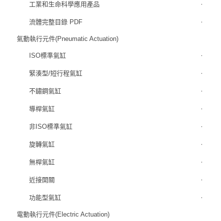
工業和生命科學應用產品
流體完整目錄 PDF
氣動執行元件(Pneumatic Actuation)
ISO標準氣缸
緊湊型/短行程氣缸
不鏽鋼氣缸
導桿氣缸
非ISO標準氣缸
旋轉氣缸
無桿氣缸
近接開關
功能型氣缸
電動執行元件(Electric Actuation)