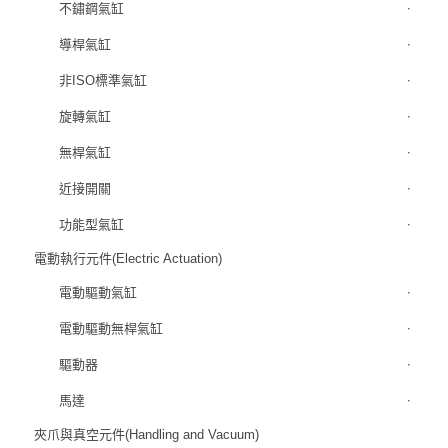
不鏽鋼氣缸
導桿氣缸
非ISO標準氣缸
旋轉氣缸
無桿氣缸
近接開關
功能型氣缸
電動執行元件(Electric Actuation)
電動驅動氣缸
電動驅動無桿氣缸
驅動器
馬達
夾爪與真空元件(Handling and Vacuum)