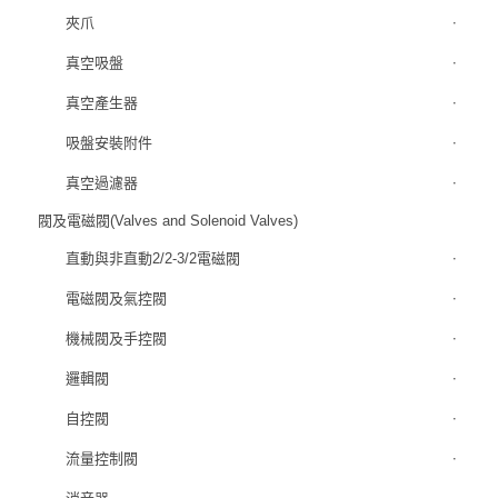
夾爪
真空吸盤
真空產生器
吸盤安裝附件
真空過濾器
閥及電磁閥(Valves and Solenoid Valves)
直動與非直動2/2-3/2電磁閥
電磁閥及氣控閥
機械閥及手控閥
邏輯閥
自控閥
流量控制閥