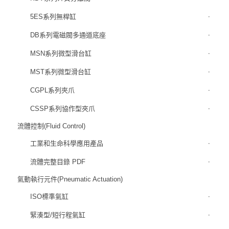
5ES系列無桿缸
DB系列電磁閥多通道底座
MSN系列微型滑台缸
MST系列微型滑台缸
CGPL系列夾爪
CSSP系列協作型夾爪
流體控制(Fluid Control)
工業和生命科學應用產品
流體完整目錄 PDF
氣動執行元件(Pneumatic Actuation)
ISO標準氣缸
緊湊型/短行程氣缸