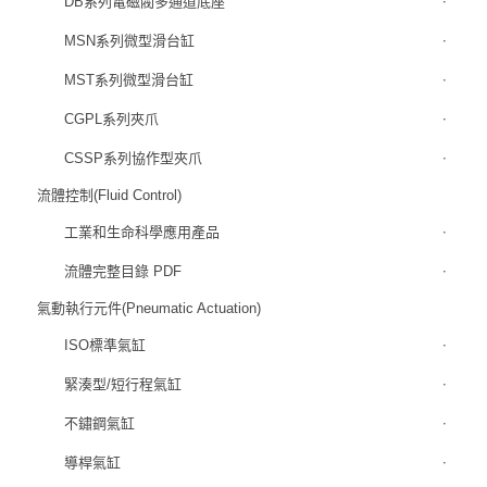
DB系列電磁閥多通道底座
MSN系列微型滑台缸
MST系列微型滑台缸
CGPL系列夾爪
CSSP系列協作型夾爪
流體控制(Fluid Control)
工業和生命科學應用產品
流體完整目錄 PDF
氣動執行元件(Pneumatic Actuation)
ISO標準氣缸
緊湊型/短行程氣缸
不鏽鋼氣缸
導桿氣缸