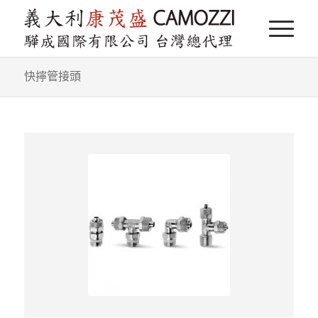
快擰管接頭