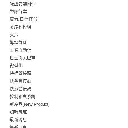
吸盤安裝附件
塑膠行業
壓力/真空 開關
多序列模組
夾爪
導桿氣缸
工業自動化
巴士與大巴車
微型化
快插管接頭
快擰管接頭
快速管接頭
控制箱與系統
新產品(New Product)
旋轉氣缸
最新消息
最新消息