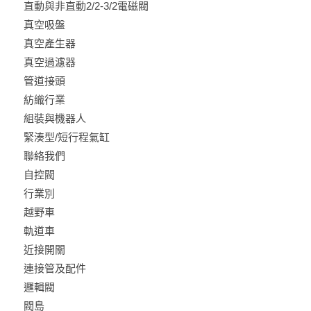
直動與非直動2/2-3/2電磁閥
真空吸盤
真空產生器
真空過濾器
管道接頭
紡織行業
組裝與機器人
緊湊型/短行程氣缸
聯絡我們
自控閥
行業別
越野車
軌道車
近接開關
連接管及配件
邏輯閥
閥島