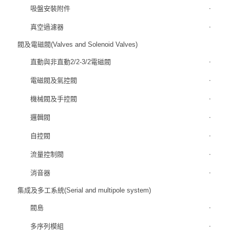
吸盤安裝附件
真空過濾器
閥及電磁閥(Valves and Solenoid Valves)
直動與非直動2/2-3/2電磁閥
電磁閥及氣控閥
機械閥及手控閥
邏輯閥
自控閥
流量控制閥
消音器
集成及多工系統(Serial and multipole system)
閥島
多序列模組