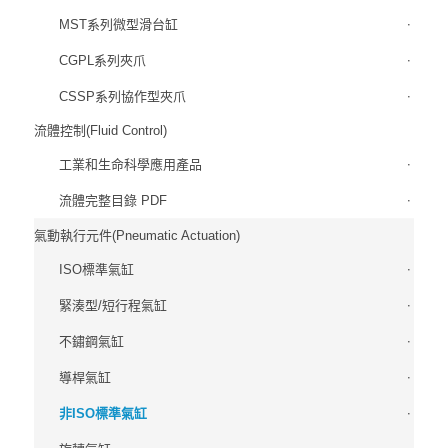
MST系列微型滑台缸
CGPL系列夾爪
CSSP系列協作型夾爪
流體控制(Fluid Control)
工業和生命科學應用產品
流體完整目錄 PDF
氣動執行元件(Pneumatic Actuation)
ISO標準氣缸
緊湊型/短行程氣缸
不鏽鋼氣缸
導桿氣缸
非ISO標準氣缸