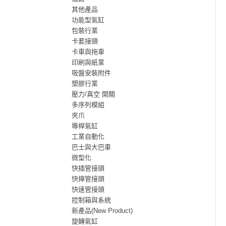
其他產品
功能型氣缸
包裝行業
卡套接頭
卡車與拖車
印刷與紙業
吸盤安裝附件
塑膠行業
壓力/真空 開關
多序列模組
夾爪
導桿氣缸
工業自動化
巴士與大巴車
微型化
快插管接頭
快擰管接頭
快速管接頭
控制箱與系統
新產品(New Product)
旋轉氣缸