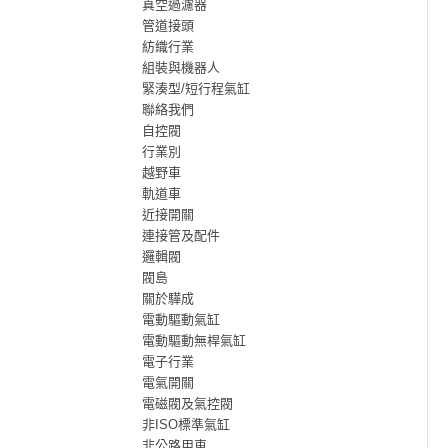
真空過濾器
管道接頭
紡織行業
組裝與機器人
緊湊型/短行程氣缸
聯絡我們
自控閥
行業別
越野車
軌道車
近接開關
連接管及配件
邏輯閥
閥島
關於驊成
電動驅動氣缸
電動驅動無桿氣缸
電子行業
電氣開關
電磁閥及氣控閥
非ISO標準氣缸
非公路用車