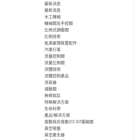
最新消息
最新消息
木工機械
機械閥及手控閥
比例式調壓閥
比例技術
氣源處理裝置配件
汽車行業
流量控制閥
流量比例閥
流體技術
流體控制產品
消音器
減壓閥
無桿氣缸
特殊解決方案
生命科學
產品/解決方案
直動與非直動2/2-3/2電磁閥
真空吸盤
真空產生器