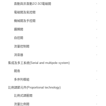
直動與非直動2/2-3/2電磁閥
電磁閥及氣控閥
機械閥及手控閥
邏輯閥
自控閥
流量控制閥
消音器
集成及多工系統(Serial and multipole system)
閥島
多序列模組
比例調節元件(Proportional technology)
比例式調壓閥
流量比例閥