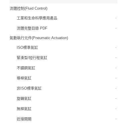
流體控制(Fluid Control)
工業和生命科學應用產品
流體完整目錄 PDF
氣動執行元件(Pneumatic Actuation)
ISO標準氣缸
緊湊型/短行程氣缸
不鏽鋼氣缸
導桿氣缸
非ISO標準氣缸
旋轉氣缸
無桿氣缸
近接開關