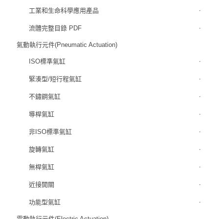
工業和生命科學應用產品
流體完整目錄 PDF
氣動執行元件(Pneumatic Actuation)
ISO標準氣缸
緊湊型/短行程氣缸
不鏽鋼氣缸
導桿氣缸
非ISO標準氣缸
旋轉氣缸
無桿氣缸
近接開關
功能型氣缸
電動執行元件(Electric Actuation)