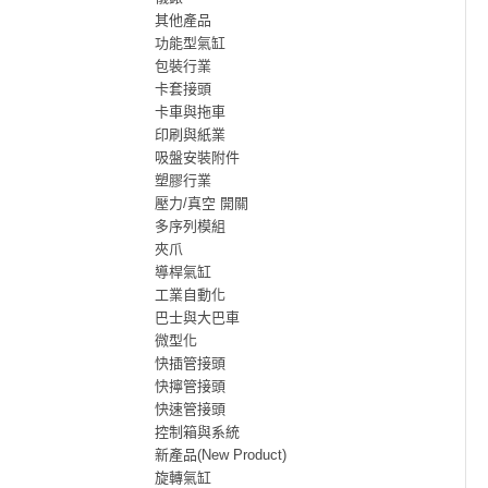
其他產品
功能型氣缸
包裝行業
卡套接頭
卡車與拖車
印刷與紙業
吸盤安裝附件
塑膠行業
壓力/真空 開關
多序列模組
夾爪
導桿氣缸
工業自動化
巴士與大巴車
微型化
快插管接頭
快擰管接頭
快速管接頭
控制箱與系統
新產品(New Product)
旋轉氣缸