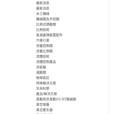
最新消息
最新消息
木工機械
機械閥及手控閥
比例式調壓閥
比例技術
氣源處理裝置配件
汽車行業
流量控制閥
流量比例閥
流體技術
流體控制產品
消音器
減壓閥
無桿氣缸
特殊解決方案
生命科學
產品/解決方案
直動與非直動2/2-3/2電磁閥
真空吸盤
真空產生器