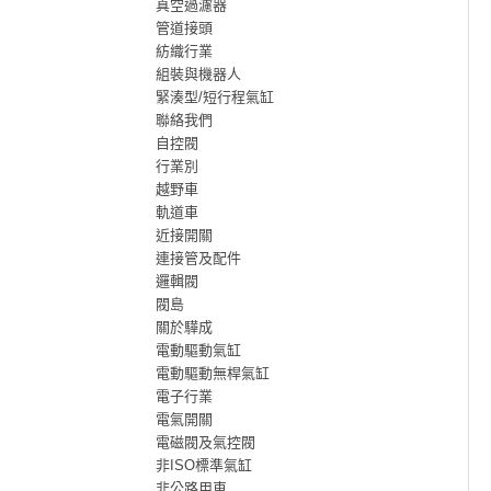
真空過濾器
管道接頭
紡織行業
組裝與機器人
緊湊型/短行程氣缸
聯絡我們
自控閥
行業別
越野車
軌道車
近接開關
連接管及配件
邏輯閥
閥島
關於驊成
電動驅動氣缸
電動驅動無桿氣缸
電子行業
電氣開關
電磁閥及氣控閥
非ISO標準氣缸
非公路用車