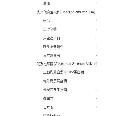
馬達
夾爪與真空元件(Handling and Vacuum)
夾爪
真空吸盤
真空產生器
吸盤安裝附件
真空過濾器
閥及電磁閥(Valves and Solenoid Valves)
直動與非直動2/2-3/2電磁閥
電磁閥及氣控閥
機械閥及手控閥
邏輯閥
自控閥