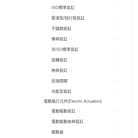
ISO標準氣缸
緊湊型/短行程氣缸
不鏽鋼氣缸
導桿氣缸
非ISO標準氣缸
旋轉氣缸
無桿氣缸
近接開關
功能型氣缸
電動執行元件(Electric Actuation)
電動驅動氣缸
電動驅動無桿氣缸
驅動器