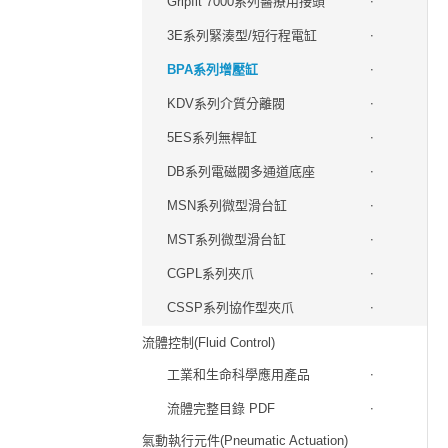
Gripfit 7000系列醫療用接頭
3E系列緊湊型/短行程電缸
BPA系列增壓缸
KDV系列介質分離閥
5ES系列無桿缸
DB系列電磁閥多通道底座
MSN系列微型滑台缸
MST系列微型滑台缸
CGPL系列夾爪
CSSP系列協作型夾爪
流體控制(Fluid Control)
工業和生命科學應用產品
流體完整目錄 PDF
氣動執行元件(Pneumatic Actuation)