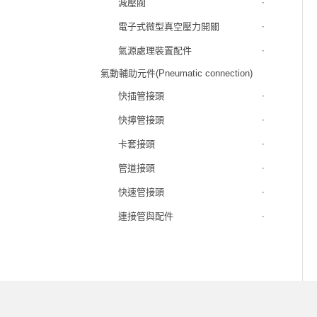
減壓閥
電子式微型真空壓力開關
氣源處理裝置配件
氣動輔助元件(Pneumatic connection)
快插管接頭
快擰管接頭
卡套接頭
管道接頭
快速管接頭
連接管與配件