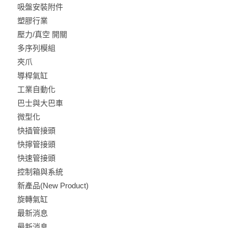
吸盤安裝附件
塑膠行業
壓力/真空 開關
多序列模組
夾爪
導桿氣缸
工業自動化
巴士與大巴車
微型化
快插管接頭
快擰管接頭
快速管接頭
控制箱與系統
新產品(New Product)
旋轉氣缸
最新消息
最新消息