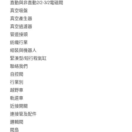
直動與非直動2/2-3/2電磁閥
真空吸盤
真空產生器
真空過濾器
管道接頭
紡織行業
組裝與機器人
緊湊型/短行程氣缸
聯絡我們
自控閥
行業別
越野車
軌道車
近接開關
連接管及配件
邏輯閥
閥島