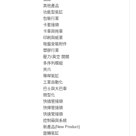
其他產品
功能型氣缸
包裝行業
卡套接頭
卡車與拖車
印刷與紙業
吸盤安裝附件
塑膠行業
壓力/真空 開關
多序列模組
夾爪
導桿氣缸
工業自動化
巴士與大巴車
微型化
快插管接頭
快擰管接頭
快速管接頭
控制箱與系統
新產品(New Product)
旋轉氣缸