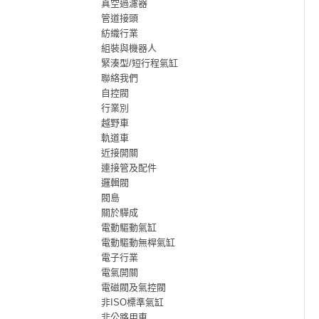
真空過濾器
管道接頭
紡織行業
組裝與機器人
緊湊型/短行程氣缸
聯絡我們
自控閥
行業別
越野車
軌道車
近接開關
連接管及配件
邏輯閥
閥島
關於驊成
電動驅動氣缸
電動驅動無桿氣缸
電子行業
電氣開關
電磁閥及氣控閥
非ISO標準氣缸
非公路用車