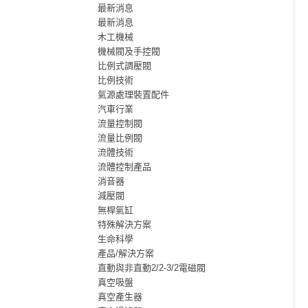
最新消息
最新消息
木工機械
機械閥及手控閥
比例式調壓閥
比例技術
氣源處理裝置配件
汽車行業
流量控制閥
流量比例閥
流體技術
流體控制產品
消音器
減壓閥
無桿氣缸
特殊解決方案
生命科學
產品/解決方案
直動與非直動2/2-3/2電磁閥
真空吸盤
真空產生器