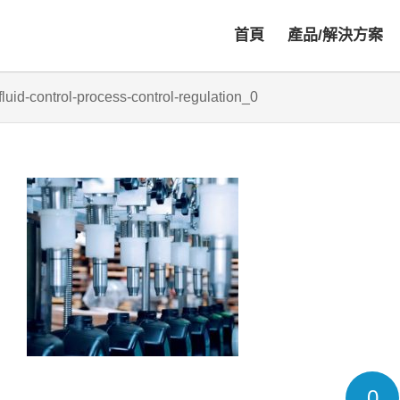
首頁
產品/解決方案
uid-control-process-control-regulation_0
0