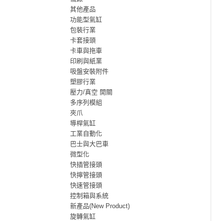
其他產品
功能型氣缸
包裝行業
卡套接頭
卡車與拖車
印刷與紙業
吸盤安裝附件
塑膠行業
壓力/真空 開關
多序列模組
夾爪
導桿氣缸
工業自動化
巴士與大巴車
微型化
快插管接頭
快擰管接頭
快速管接頭
控制箱與系統
新產品(New Product)
旋轉氣缸