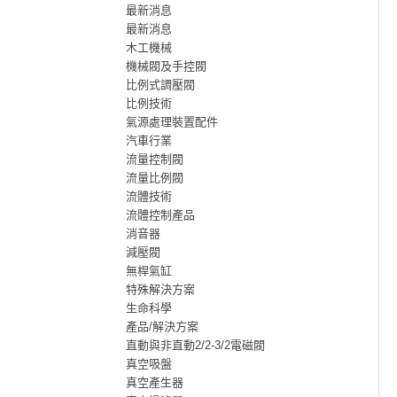
最新消息
最新消息
木工機械
機械閥及手控閥
比例式調壓閥
比例技術
氣源處理裝置配件
汽車行業
流量控制閥
流量比例閥
流體技術
流體控制產品
消音器
減壓閥
無桿氣缸
特殊解決方案
生命科學
產品/解決方案
直動與非直動2/2-3/2電磁閥
真空吸盤
真空產生器