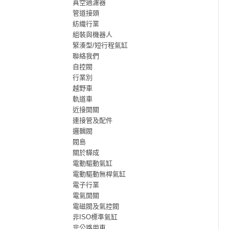
真空過濾器
管道接頭
紡織行業
組裝與機器人
緊湊型/短行程氣缸
聯絡我們
自控閥
行業別
越野車
軌道車
近接開關
連接管及配件
邏輯閥
閥島
關於驊成
電動驅動氣缸
電動驅動無桿氣缸
電子行業
電氣開關
電磁閥及氣控閥
非ISO標準氣缸
非公路用車