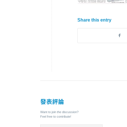
Share this entry
發表評論
Want to join the discussion?
Feel free to contribute!