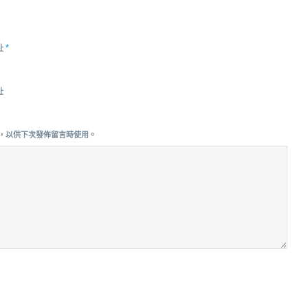
*
址
址
，以供下次發佈留言時使用。